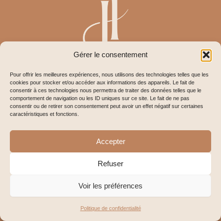
Gérer le consentement
Pour offrir les meilleures expériences, nous utilisons des technologies telles que les
cookies pour stocker et/ou accéder aux informations des appareils. Le fait de
RDV en ligne
consentir à ces technologies nous permettra de traiter des données telles que le
comportement de navigation ou les ID uniques sur ce site. Le fait de ne pas
consentir ou de retirer son consentement peut avoir un effet négatif sur certaines
caractéristiques et fonctions.
Honoraires
Accepter
Refuser
Copyright© 2025 Julie FROESCH
Voir les préférences
POLITIQUE DE CONFIDENTIALITÉ
MENTIONS LÉGALES
Politique de confidentialité