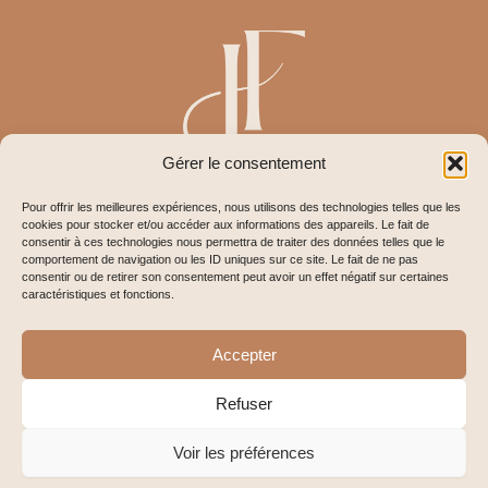
Gérer le consentement
Pour offrir les meilleures expériences, nous utilisons des technologies telles que les
cookies pour stocker et/ou accéder aux informations des appareils. Le fait de
RDV en ligne
consentir à ces technologies nous permettra de traiter des données telles que le
comportement de navigation ou les ID uniques sur ce site. Le fait de ne pas
consentir ou de retirer son consentement peut avoir un effet négatif sur certaines
caractéristiques et fonctions.
Honoraires
Accepter
Refuser
Copyright© 2025 Julie FROESCH
Voir les préférences
POLITIQUE DE CONFIDENTIALITÉ