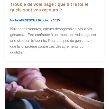
Trouble de voisinage : que dit la loi et
quels sont vos recours ?
MeJulieFROESCH
/
20 octobre 2025
Nuisances sonores, odeurs désagréables, vis-à-vis
gênants… Être confronté à un trouble de voisinage est
une situation fréquente. Pourtant, peu de gens savent
que la loi protège contre ces désagréments du
quotidien.