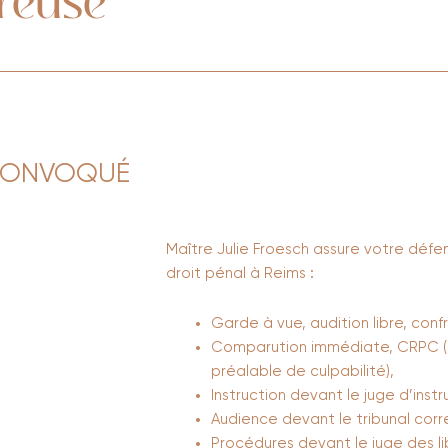
 CONVOQUÉ
Maître Julie Froesch assure votre défe
droit pénal à Reims
:
Garde à vue, audition libre, conf
Comparution immédiate, CRPC (
préalable de culpabilité),
Instruction devant le juge d’instr
Audience devant le tribunal corre
Procédures devant le juge des li