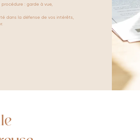
 procédure : garde à vue,
eté dans la défense de vos intérêts,
r.
le
reuse