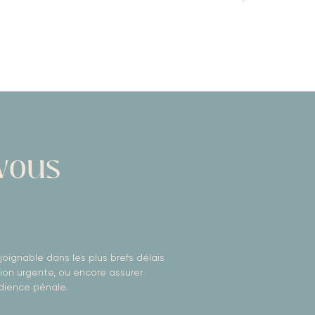
-vous
joignable dans les plus brefs délais
ion urgente, ou encore assurer
dience pénale.