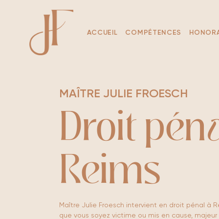
Aller
au
contenu
ACCUEIL
COMPÉTENCES
HONORA
MAÎTRE JULIE FROESCH
Droit péna
Reims
Maître Julie Froesch intervient en droit pénal à 
que vous soyez victime ou mis en cause, majeur 