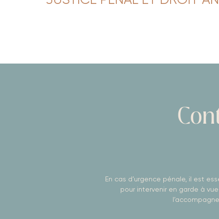
JUSTICE PÉNAL ET DROIT AN
Cont
En cas d’urgence pénale, il est ess
pour intervenir en garde à vu
l’accompagnem